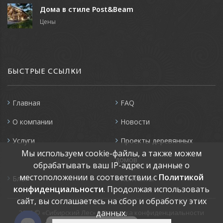
Дома в стиле Post&Beam
Цены
БЫСТРЫЕ ССЫЛКИ
Главная
FAQ
О компании
Новости
Услуги
Проекты деревянных
Мы используем cookie-файлы, а также можем
домов
обрабатывать ваш IP-адрес и данные о
местоположении в соответствии с
Политикой
Блог
Контакты
конфиденциальности
. Продолжая использовать
сайт, вы соглашаетесь на сбор и обработку этих
данных.
2026
© «Сибирский Лес» |
Политика конфиденциальности