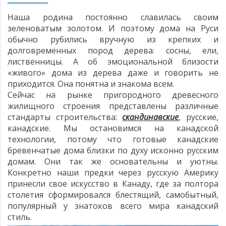
Наша родина постоянно славилась своим
зеленоватым золотом. И поэтому дома на Руси
обычно рубились вручную из крепких и
долговременных пород дерева: сосны, ели,
БАНИ, БЕСЕДКИ, ГАРАЖИ
КОМБИНИРОВАННЫЕ ДОМА
лиственницы. А об эмоциональной близости
«живого» дома из дерева даже и говорить не
приходится. Она понятна и знакома всем.
Сейчас на рынке пригородного древесного
жилищного строения представлены различные
стандарты строительства:
скандинавские
, русские,
канадские. Мы остановимся на канадской
технологии, потому что готовые канадские
бревенчатые дома близки по духу исконно русским
домам. Они так же основательны и уютны.
Конкретно наши предки через русскую Америку
принесли свое искусство в Канаду, где за полтора
столетия сформировался блестящий, самобытный,
популярный у знатоков всего мира канадский
стиль.