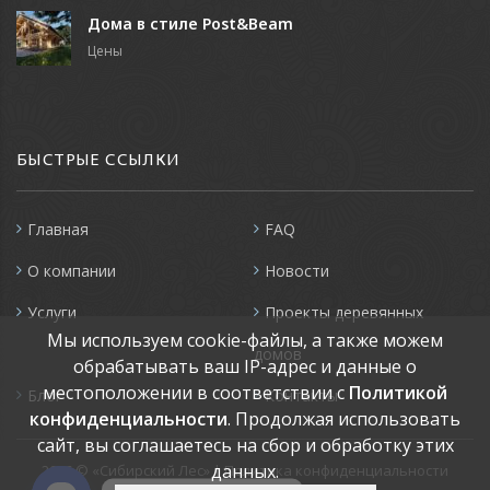
Дома в стиле Post&Beam
Цены
БЫСТРЫЕ ССЫЛКИ
Главная
FAQ
О компании
Новости
Услуги
Проекты деревянных
Мы используем cookie-файлы, а также можем
домов
обрабатывать ваш IP-адрес и данные о
местоположении в соответствии с
Политикой
Блог
Контакты
конфиденциальности
. Продолжая использовать
сайт, вы соглашаетесь на сбор и обработку этих
данных.
2026
© «Сибирский Лес» |
Политика конфиденциальности